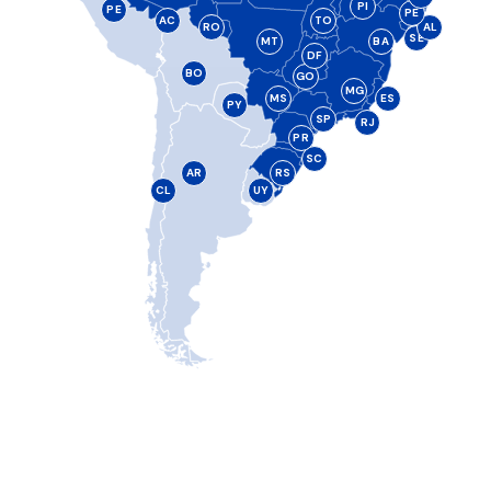
PI
PE
PE
AC
TO
RO
AL
SE
MT
BA
DF
BO
GO
MG
MS
ES
PY
SP
RJ
PR
SC
AR
RS
CL
UY