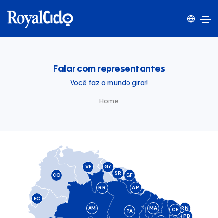
Falar com representantes
Você faz o mundo girar!
Home
VE
GY
SR
CO
GF
RR
AP
EC
AM
MA
RN
CE
PA
PB