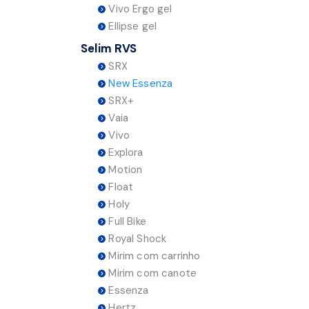
Vivo Ergo gel
Ellipse gel
Selim RVS
SRX
New Essenza
SRX+
Vaia
Vivo
Explora
Motion
Float
Holy
Full Bike
Royal Shock
Mirim com carrinho
Mirim com canote
Essenza
Hertz