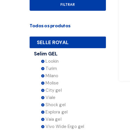
FILTRAR
Todos os produtos
SELLE ROYAL
Selim GEL
Lookin
Turim
Milano
Molise
City gel
Viale
Shock gel
Explora gel
Vaia gel
Vivo Wide Ergo gel