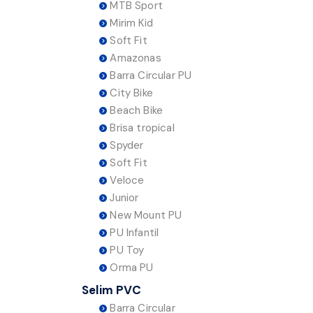
MTB Sport
Mirim Kid
Soft Fit
Amazonas
Barra Circular PU
City Bike
Beach Bike
Brisa tropical
Spyder
Soft Fit
Veloce
Junior
New Mount PU
PU Infantil
PU Toy
Orma PU
Selim PVC
Barra Circular