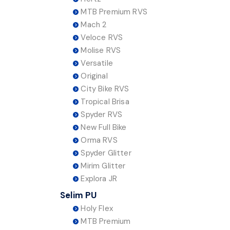
MTB Premium RVS
Mach 2
Veloce RVS
Molise RVS
Versatile
Original
City Bike RVS
Tropical Brisa
Spyder RVS
New Full Bike
Orma RVS
Spyder Glitter
Mirim Glitter
Explora JR
Selim PU
Holy Flex
MTB Premium