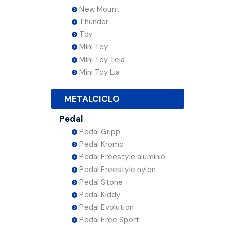
New Mount
Thunder
Toy
Mini Toy
Mini Toy Teia
Mini Toy Lia
METALCICLO
Pedal
Pedal Gripp
Pedal Kromo
Pedal Freestyle alumínio
Pedal Freestyle nylon
Pedal Stone
Pedal Kiddy
Pedal Evolution
Pedal Free Sport