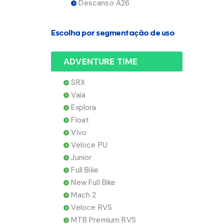
Descanso A26
Escolha por segmentação de uso
ADVENTURE TIME
SRX
Vaia
Explora
Float
Vivo
Veloce PU
Junior
Full Bike
New Full Bike
Mach 2
Veloce RVS
MTB Premium RVS