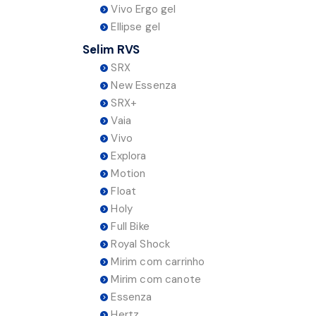
Vivo Ergo gel
Ellipse gel
Selim RVS
SRX
New Essenza
SRX+
Vaia
Vivo
Explora
Motion
Float
Holy
Full Bike
Royal Shock
Mirim com carrinho
Mirim com canote
Essenza
Hertz