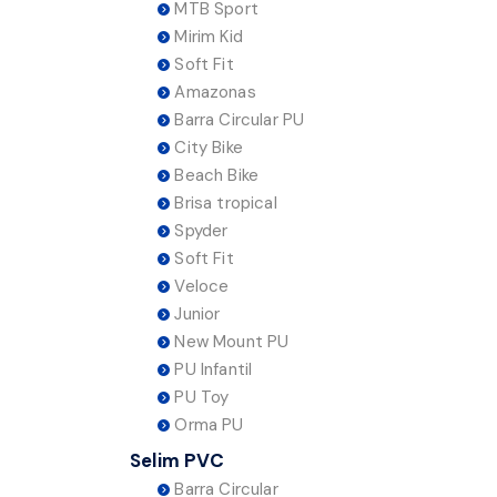
MTB Sport
Mirim Kid
Soft Fit
Amazonas
Barra Circular PU
City Bike
Beach Bike
Brisa tropical
Spyder
Soft Fit
Veloce
Junior
New Mount PU
PU Infantil
PU Toy
Orma PU
Selim PVC
Barra Circular