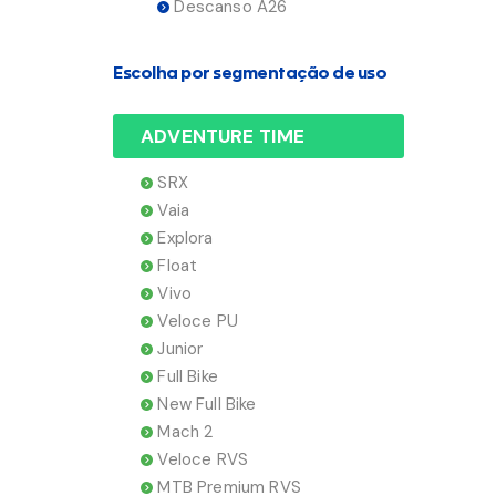
Descanso A26
Escolha por segmentação de uso
ADVENTURE TIME
SRX
Vaia
Explora
Float
Vivo
Veloce PU
Junior
Full Bike
New Full Bike
Mach 2
Veloce RVS
MTB Premium RVS