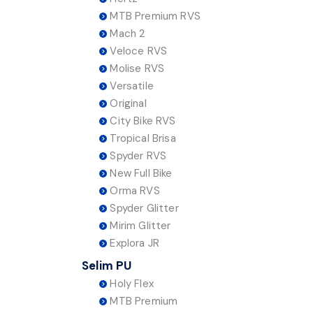
MTB Premium RVS
Mach 2
Veloce RVS
Molise RVS
Versatile
Original
City Bike RVS
Tropical Brisa
Spyder RVS
New Full Bike
Orma RVS
Spyder Glitter
Mirim Glitter
Explora JR
Selim PU
Holy Flex
MTB Premium