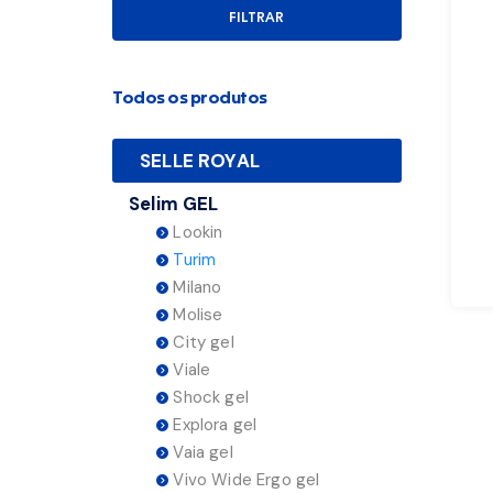
FILTRAR
Todos os produtos
SELLE ROYAL
Selim GEL
Lookin
Turim
Milano
Molise
City gel
Viale
Shock gel
Explora gel
Vaia gel
Vivo Wide Ergo gel