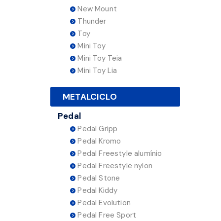
New Mount
Thunder
Toy
Mini Toy
Mini Toy Teia
Mini Toy Lia
METALCICLO
Pedal
Pedal Gripp
Pedal Kromo
Pedal Freestyle alumínio
Pedal Freestyle nylon
Pedal Stone
Pedal Kiddy
Pedal Evolution
Pedal Free Sport